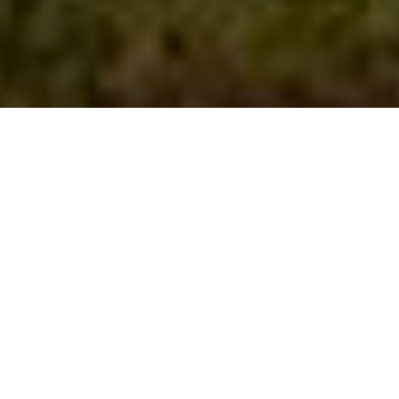
ZÁMEK STRÁŽOVICE
Nabízíme ubytování
v našem uzavřeném
areálu